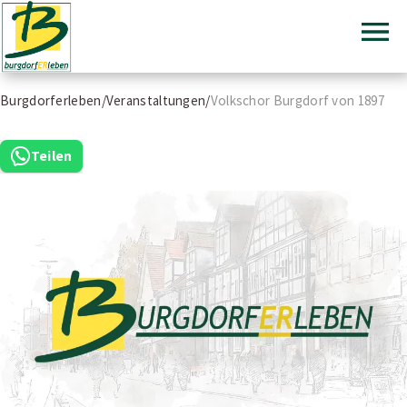
Burgdorferleben
Burgdorferleben
Zum
Burgdorferleben
/
Veranstaltungen
/
Volkschor Burgdorf von 1897
Inhalt
springen
Teilen