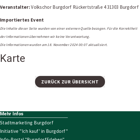
Veranstalter:
Volkschor Burgdorf Rückertstraße 4 31303 Burgdorf
Importiertes Event
Die Inhalte dieser Seite wurden von einer externen Quelle bezogen. Für die Korrektheit
der Informationen übernehmen wir keine Verantwortung.
Die Informationen wurden am 18. November 2024 00:07 aktualisiert.
Karte
Leaflet
|
Map data ©
OpenStreetMap
contributors
×
+
Volkschor Burgdorf von 1897
−
ZURÜCK ZUR ÜBERSICHT
Mehr Infos
Stadtmarketing Burgdorf
Initiative "Ich kauf' in Burgdorf"
Info-Portal "BurgdorfErleben"