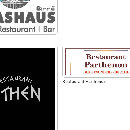
Restaurant
EL
GRECO
by
Schützenkate
Seite
besuchen
von
Restaurant
Parthenon
Restaurant Parthenon