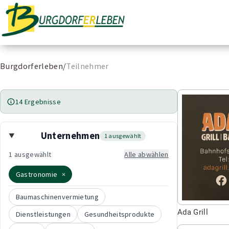
Burgdorferleben
Burgdorferleben
Teilnehmer
Zum
Burgdorferleben
/
Teilnehmer
Inhalt
springen
Seite
14 Ergebnisse
besuchen
von
Unternehmen
1 ausgewählt
Ada
Grill
1 ausgewählt
Alle abwählen
Gastronomie
×
Baumaschinenvermietung
Ada Grill
Dienstleistungen
Gesundheitsprodukte