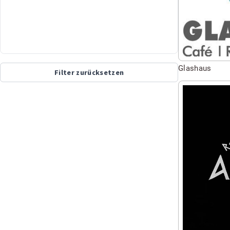
Glashaus
Filter zurücksetzen
Seite
besuchen
von
Restaurant
Athen