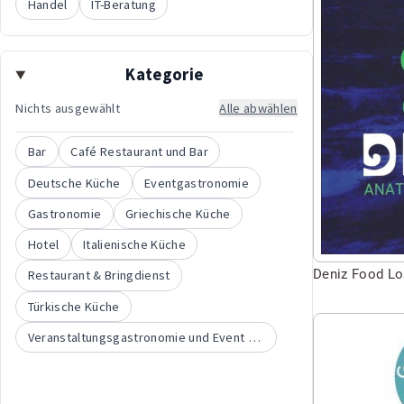
Seite
Handel
IT-Beratung
besuchen
von
Kategorie
Deniz
Food
Nichts ausgewählt
Alle abwählen
Lounge
Bar
Café Restaurant und Bar
Deutsche Küche
Eventgastronomie
Gastronomie
Griechische Küche
Hotel
Italienische Küche
Deniz Food L
Restaurant & Bringdienst
Türkische Küche
Seite
Veranstaltungsgastronomie und Event Catering
besuchen
von
Glashaus