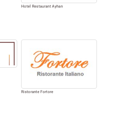
Restaurant
Hotel Restaurant Ayhan
Ayhan
Seite
besuchen
von
Ristorante
Fortore
Ristorante Fortore