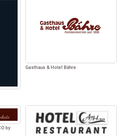
Seite
besuchen
von
Gasthaus
&
Hotel
Bähre
Gasthaus & Hotel Bähre
Seite
besuchen
von
CO by
Hotel