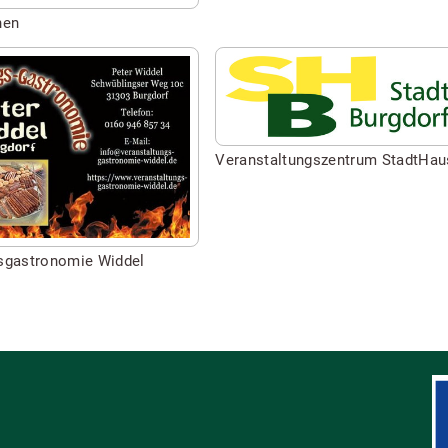
hen
Seite
besuchen
von
gsgastronomie
Veranstaltungszentrum
Veranstaltungszentrum StadtHau
StadtHaus
sgastronomie Widdel