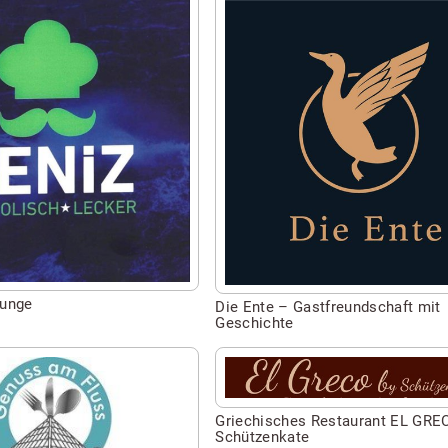
Seite
besuchen
von
Die
Ente
–
Gastfreundschaft
mit
Geschichte
ounge
Die Ente – Gastfreundschaft mit
Geschichte
Seite
besuchen
von
Griechisches Restaurant EL GRE
Schützenkate
Griechisches