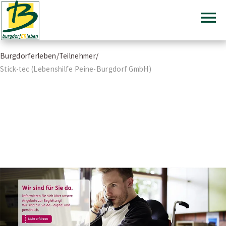
Burgdorferleben
Burgdorferleben
Zum
Burgdorferleben
/
Teilnehmer
/
Inhalt
Stick-tec (Lebenshilfe Peine-Burgdorf GmbH)
springen