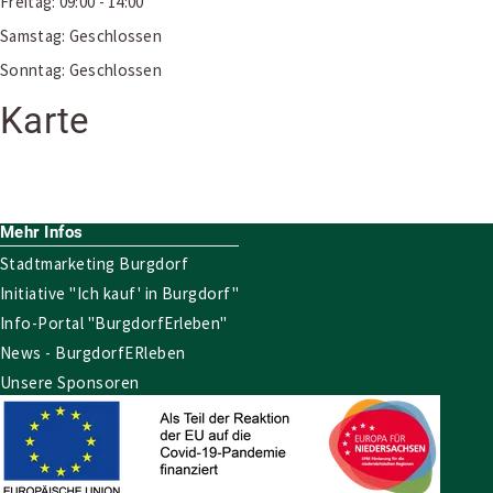
Freitag: 09:00 - 14:00
Samstag: Geschlossen
Sonntag: Geschlossen
Karte
Leaflet
|
Map data ©
OpenStreetMap
contributors
×
+
Stick-tec (Lebenshilfe Peine-Burgdorf GmbH)
−
Mehr Infos
Stadtmarketing Burgdorf
Initiative "Ich kauf' in Burgdorf"
Info-Portal "BurgdorfErleben"
News - BurgdorfERleben
Unsere Sponsoren