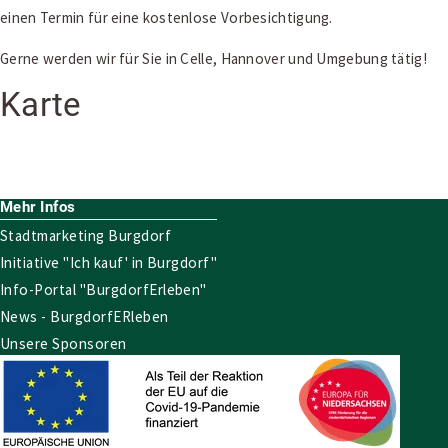
einen Termin für eine kostenlose Vorbesichtigung.
Gerne werden wir für Sie in Celle, Hannover und Umgebung tätig!
Karte
Leaflet
|
Map data ©
OpenStreetMap
contributors
×
+
Antiquitäten Naujoks
−
Mehr Infos
Stadtmarketing Burgdorf
Initiative "Ich kauf' in Burgdorf"
Info-Portal "BurgdorfErleben"
News - BurgdorfERleben
Unsere Sponsoren