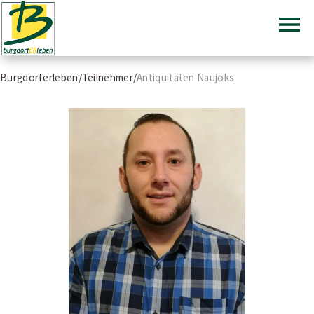
Burgdorferleben
Burgdorferleben
Zum
Burgdorferleben
/
Teilnehmer
/
Antiquitäten Naujoks
Inhalt
springen