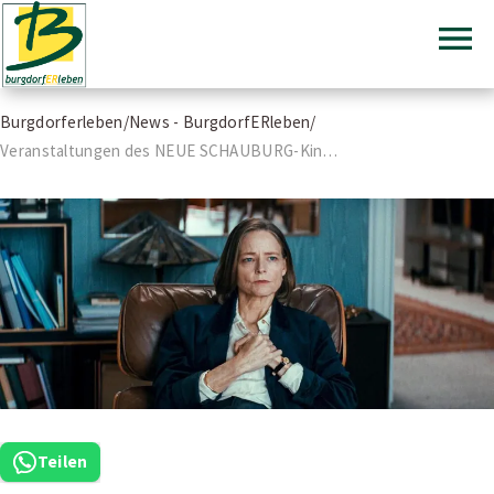
Burgdorferleben
Burgdorferleben
Zum
Burgdorferleben
/
News - BurgdorfERleben
/
Inhalt
Veranstaltungen des NEUE SCHAUBURG-Kinos im Juni 2026
springen
Teilen